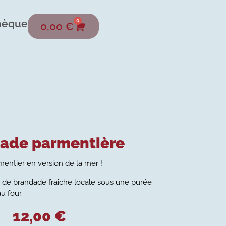
hèque
0
0,00
€
ade parmentière
entier en version de la mer !
de brandade fraîche locale sous une purée
u four.
12,00
€