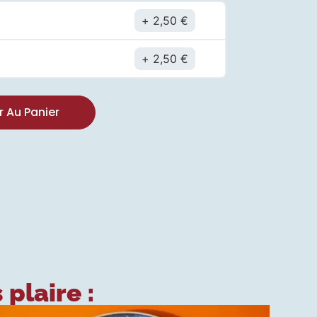
2,50
€
t
2,50
€
r Au Panier
 plaire :