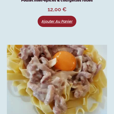
Poulet miel-épices & courgettes rôties
12,00
€
Ajouter Au Panier