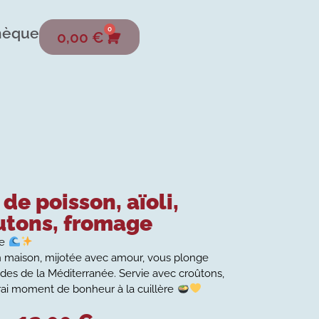
hèque
0
0,00
€
de poisson, aïoli,
utons, fromage
de
 maison, mijotée avec amour, vous plonge
des de la Méditerranée. Servie avec croûtons,
rai moment de bonheur à la cuillère