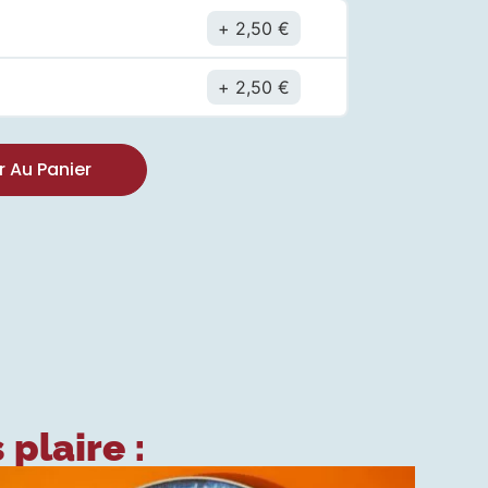
2,50
€
t
2,50
€
r Au Panier
 plaire :