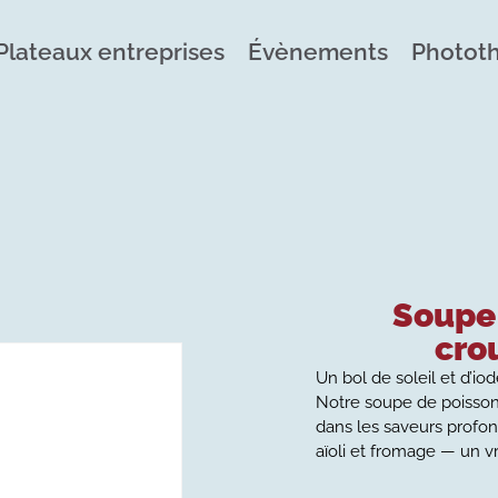
Plateaux entreprises
Évènements
Photot
Soupe 
cro
Un bol de soleil et d’io
Notre soupe de poisson
dans les saveurs profon
aïoli et fromage — un v