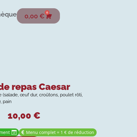
hèque
0
0,00
€
de repas Caesar
(salade, œuf dur, croûtons, poulet rôti,
, pain
10,00
€
ement
Menu complet = 1 € de réduction