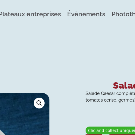
Plateaux entreprises
Évènements
Photot
Sala
Salade Caesar complète 
tomates cerise, germes)
Clic and collect uniqu