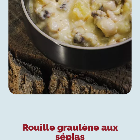
Rouille graulène aux
sépias