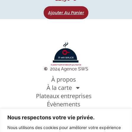
Ajouter Au Panier
©
2024 Agence SWS
À propos
À la carte
Plateaux entreprises
Évènements
Photothèque
Nous respectons votre vie privée.
Conditions générales de vente
Mentions légales
Nous utilisons des cookies pour améliorer votre expérience