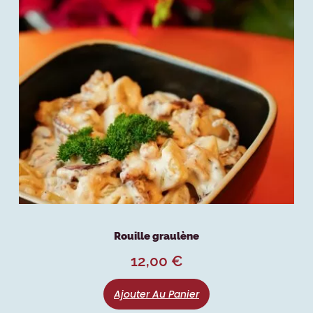
Rouille graulène
12,00
€
Ajouter Au Panier