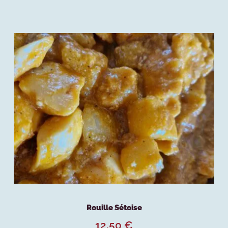
Rouille Sétoise
12,50
€