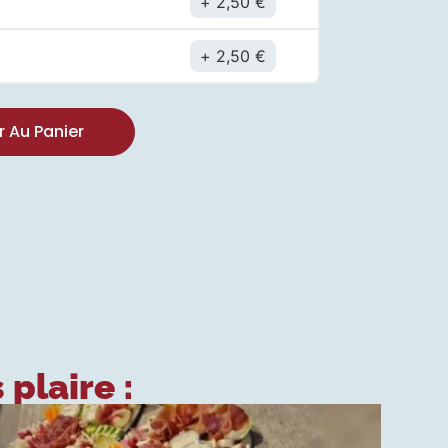
2,50
€
t
2,50
€
r Au Panier
 plaire :