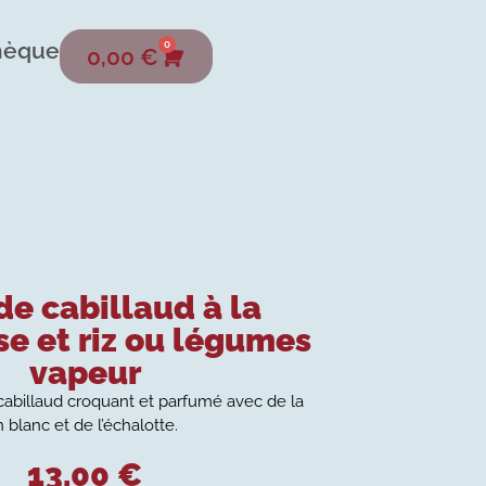
hèque
0
0,00
€
de cabillaud à la
se et riz ou légumes
vapeur
cabillaud croquant et parfumé avec de la
in blanc et de l’échalotte.
13,00
€