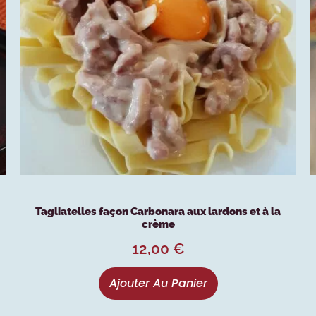
Tagliatelles façon Carbonara aux lardons et à la
crème
12,00
€
Ajouter Au Panier