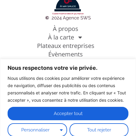
©
2024 Agence SWS
À propos
À la carte
Plateaux entreprises
Évènements
Photothèque
Nous respectons votre vie privée.
Conditions générales de vente
Mentions légales
Nous utilisons des cookies pour améliorer votre expérience
Politique de cookies
de navigation, diffuser des publicités ou des contenus
personnalisés et analyser notre trafic. En cliquant sur « Tout
accepter », vous consentez à notre utilisation des cookies.
Découvrez de nouvelles saveurs
Accepter tout
Personnaliser
Tout rejeter