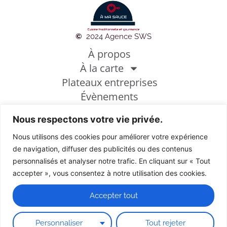
©
2024 Agence SWS
À propos
À la carte
Plateaux entreprises
Évènements
Photothèque
Nous respectons votre vie privée.
Conditions générales de vente
Mentions légales
Nous utilisons des cookies pour améliorer votre expérience
Politique de cookies
de navigation, diffuser des publicités ou des contenus
personnalisés et analyser notre trafic. En cliquant sur « Tout
accepter », vous consentez à notre utilisation des cookies.
Découvrez de nouvelles saveurs
Accepter tout
Personnaliser
Tout rejeter