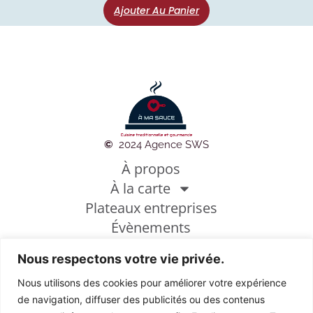
Ajouter Au Panier
©
2024 Agence SWS
À propos
À la carte
Plateaux entreprises
Évènements
Photothèque
Nous respectons votre vie privée.
Conditions générales de vente
Mentions légales
Nous utilisons des cookies pour améliorer votre expérience
Politique de cookies
de navigation, diffuser des publicités ou des contenus