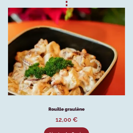
:
Rouille graulène
12,00
€