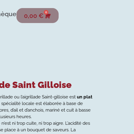
hèque
0
0,00
€
de Saint Gilloise
grillade ou l’aigrillade Saint-gilloise est
un plat
e spécialité locale est élaborée à base de
es, d’ail et d’anchois, mariné et cuit à basse
usieurs heures.
’est ni trop cuite, ni trop aigre. L’acidité des
sse place à un bouquet de saveurs. La