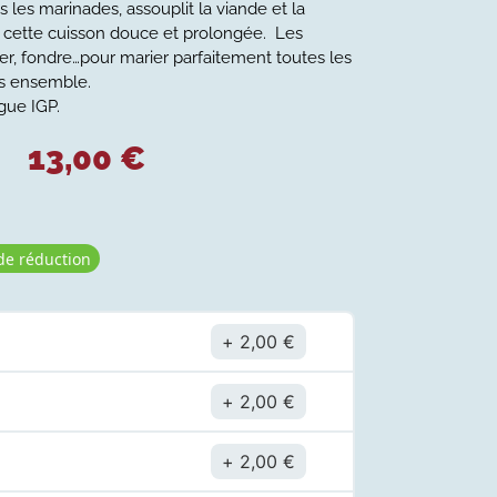
es marinades, assouplit la viande et la
e à cette cuisson douce et prolongée. Les
er, fondre…pour marier parfaitement toutes les
es ensemble.
gue IGP.
13,00
€
de réduction
2,00
€
2,00
€
2,00
€