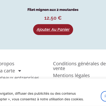
Filet mignon aux 2 moutardes
12,50
€
Ajouter Au Panier
propos
Conditions générales de
vente
la carte
Mentions légales
ateaux entreprises
Politique de cookies
ènements
otothèque
vigation, diffuser des publicités ou des contenus
epter », vous consentez à notre utilisation des cookies.