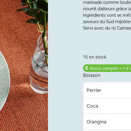
marinade comme toutes l
nourrit d’ailleurs grâc
ingrédients vont se mêl
saveurs du Sud mijoté
Servi avec du riz Camar
15 en stock
Menu complet = 1 € 
Boisson
Perrier
Coca
Orangina