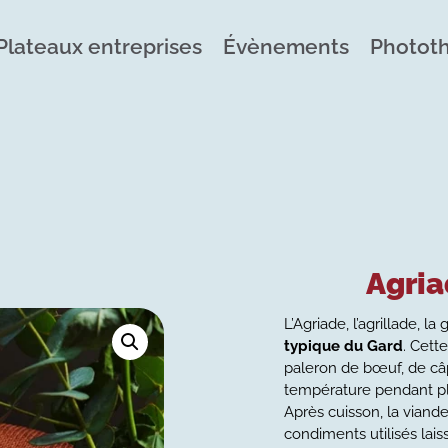
Plateaux entreprises
Évènements
Photot
Agria
L’Agriade, l’agrillade, la 
typique du Gard
. Cett
paleron de bœuf, de câpr
température pendant pl
Après cuisson, la viande n
condiments utilisés lai