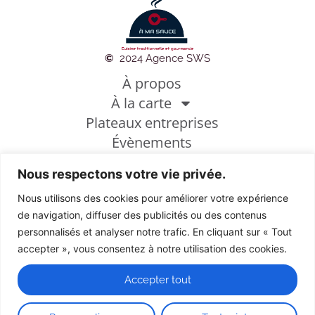
©
2024 Agence SWS
À propos
À la carte
Plateaux entreprises
Évènements
Photothèque
Nous respectons votre vie privée.
Conditions générales de vente
Mentions légales
Nous utilisons des cookies pour améliorer votre expérience
Politique de cookies
de navigation, diffuser des publicités ou des contenus
personnalisés et analyser notre trafic. En cliquant sur « Tout
accepter », vous consentez à notre utilisation des cookies.
Découvrez de nouvelles saveurs
Accepter tout