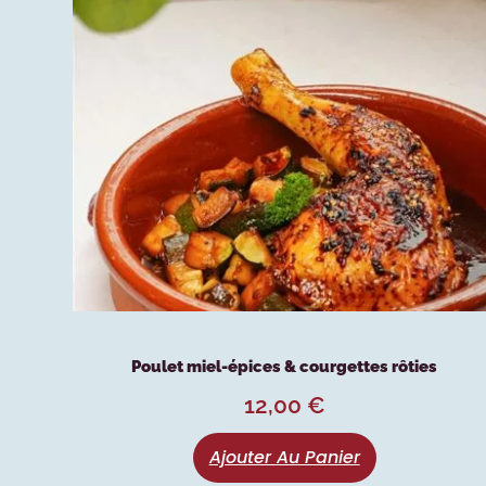
Poulet miel-épices & courgettes rôties
12,00
€
Ajouter Au Panier