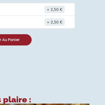
2,50
€
t
2,50
€
r Au Panier
 plaire :