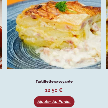
Tartiflette savoyarde
12,50
€
Ajouter Au Panier